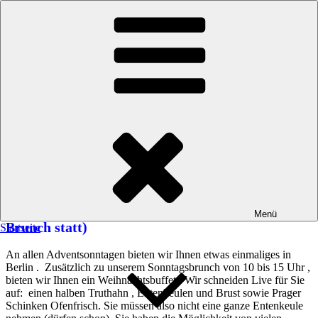
Zum Inhalt springen
Cafe Klatsch Berlin
Adventsbrunch
Adventsbrunch vom 1. bis 4. Advent 30,99 p.P.
das ist inclusive Getränke wie beim Normalen Sonntagsbrunch
Filterkaffee,
Mineralwasser mit und ohne Kohlensäure, Apfel-
und Orangensaft,
Coca Cola, Fanta, Sprite, Fassbrause,
sowie
und Tee in Selbstbedienung. (wer seine Getränkepauschale
Erweitern möchte schaut ganz unten auf diese Seite nach)
(Zwischen Weihnachten und Neujahr findet kein
Menü
Brunch statt)
Startseite
An allen Adventsonntagen bieten wir Ihnen etwas einmaliges in
Berlin . Zusätzlich zu unserem Sonntagsbrunch von 10 bis 15 Uhr ,
bieten wir Ihnen ein Weihnachtsbuffet. Wir schneiden Live für Sie
auf: einen halben Truthahn , Entenkeulen und Brust sowie Prager
Schinken Ofenfrisch. Sie müssen also nicht eine ganze Entenkeule