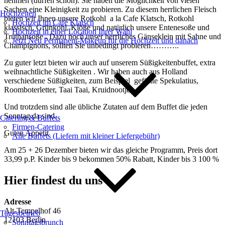
nehmen (dürfen schon). Sie haben die Möglichkeit von vielen
Sachen eine Kleinigkeit zu probieren. Zu diesem herrlichen Fleisch
Hochzeiten
bieten wir Ihnen unsere Rotkohl a la Cafe Klatsch, Rotkohl
Hochzeit im Café Klatsch
klassisch, Grünkohl, Klöße und natürlich unsere Entenesoße und
Hochzeit in einer Location Ihrer Wahl
Truthansoße . Dazu noch unser herrliches Gänseklein mit Sahne und
Jetzt Neu Permanent-Makeup für die Hochzeit und danach
Champignons, sollten Sie unbedingt probieren………..
Zu guter letzt bieten wir auch auf unserem Süßigkeitenbuffet, extra
weihnachtliche Süßigkeiten . Wir haben auch aus Holland
verschiedene Süßigkeiten, zum Beispiel gefüllte Spekulatius,
Roomboterletter, Taai Taai, Kruidnootjes.
Und trotzdem sind alle übliche Zutaten auf dem Buffet die jeden
Sonntag da sind.
Catering & Buffets
Firmen-Catering
Guten Appetit
Alle Buffets (Liefern mit kleiner Liefergebühr)
Am 25 + 26 Dezember bieten wir das gleiche Programm, Preis dort
33,99 p.P. Kinder bis 9 bekommen 50% Rabatt, Kinder bis 3 100 %
Hier findest du uns
Adresse
Alt-Tempelhof 46
Tagesbetrieb
12103 Berlin
Sonntagsbrunch