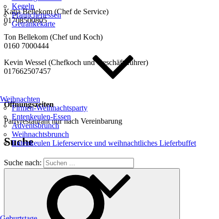
Kegeln
Katja Bellekom (Chef de Service)
Pfännchenessen
01708500805
Getränkekarte
Ton Bellekom (Chef und Koch)
0160 7000444
Kevin Wessel (Chefkoch und Geschäftsführer)
017662507457
Weihnachten
Öffnungszeiten
Firmen-Weihnachtsparty
Entenkeulen-Essen
Partyrestaurant nur nach Vereinbarung
Adventsbrunch
Weihnachtsbrunch
Suche
Entenkeulen Lieferservice und weihnachtliches Lieferbuffet
Suche nach:
Geburtstage