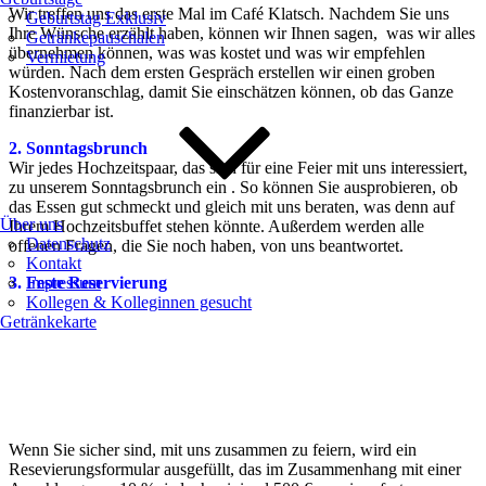
Wir treffen uns das erste Mal im Café Klatsch. Nachdem Sie uns
Geburtstag Exklusiv
Ihre Wünsche erzählt haben, können wir Ihnen sagen, was wir alles
Getränkepauschalen
übernehmen können, was was kostet und was wir empfehlen
Vermietung
würden. Nach dem ersten Gespräch erstellen wir einen groben
Kostenvoranschlag, damit Sie einschätzen können, ob das Ganze
finanzierbar ist.
2. Sonntagsbrunch
Wir jedes Hochzeitspaar, das sich für eine Feier mit uns interessiert,
zu unserem Sonntagsbrunch ein . So können Sie ausprobieren, ob
das Essen gut schmeckt und gleich mit uns beraten, was denn auf
Über uns
Ihrem Hochzeitsbuffet stehen könnte. Außerdem werden alle
Datenschutz
offenen Fragen, die Sie noch haben, von uns beantwortet.
Kontakt
3. Feste Reservierung
Impressum
Kollegen & Kolleginnen gesucht
Getränkekarte
Wenn Sie sicher sind, mit uns zusammen zu feiern, wird ein
Resevierungsformular ausgefüllt, das im Zusammenhang mit einer